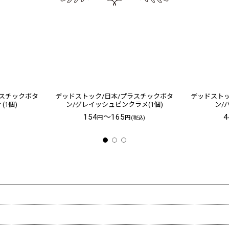
ラスチックボタ
デッドストック/日本/プラスチックボタ
デッドストッ
(1個)
ン/グレイッシュピンクラメ(1個)
ン/
154
～165
4
円
円
(税込)