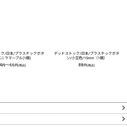
ク/日本/プラスチックボタ
デッドストック/日本/プラスチックボタ
バニラマーブル(1個)
ン/小豆色/15mm（1個）
4
～66
88
円
円
円
(税込)
(税込)