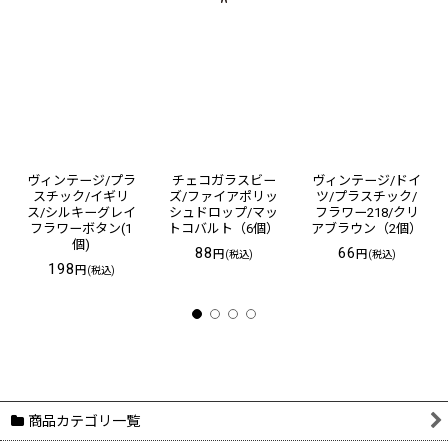
ヴィンテージ/プラ
チェコガラスビー
ヴィンテージ/ドイ
スチック/イギリ
ズ/ファイアポリッ
ツ/プラスチック/
ス/シルキーグレイ
シュドロップ/マッ
フラワー218/クリ
フラワーボタン(1
トコバルト（6個）
アブラウン（2個）
個)
88
66
円
円
(税込)
(税込)
198
円
(税込)
商品カテゴリ一覧