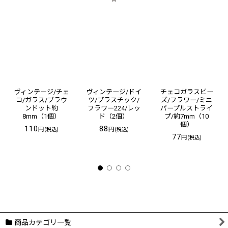
ヴィンテージ/チェ
ヴィンテージ/ドイ
チェコガラスビー
コ/ガラス/ブラウ
ツ/プラスチック/
ズ/フラワー/ミニ
ンドット約
フラワー224/レッ
パープルストライ
8mm（1個）
ド（2個）
プ/約7mm（10
個）
110
88
円
円
(税込)
(税込)
77
円
(税込)
商品カテゴリ一覧