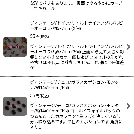
な形でバリもあります。 裏面はゆるやかにカーブ
しており、浅…
ヴィンテージ/ドイツ/リトルトライアングル/ルビ
ーオーロラ/約5×7mm(2個)
55
円
(税込)
ヴィンテージ/ドイツ/リトルトライアングル/ルビ
ーオーロラ/約5×7mm(2個) 正面から見て大きく影
響しない小さなカケ・傷および フォイルの剥がれ
や抜けは 不良品に該当しません。 色味には個体差
が…
ヴィンテージ/チェコ/ガラスカボション/モンタ
ナ/約14×10mm(1個)
55
円
(税込)
ヴィンテージ/チェコ/ガラスカボション/モンタ
ナ/約14×10mm(1個) ゴールドフォイルバックの
つるんとしたカボション *黒っぽく映っている部
分は映り込みです。単色のカボションです 角度に
より…