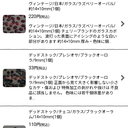
ヴィンテージ/日本/ガラス/ラズベリーオーバル/
約14×10mm(1個)
220
円
(税込)
ヴィンテージ/日本/ガラス/ラズベリーオーバル/
約14×10mm(1個) チェリーブランドのガラスカボ
ション。 波打った表面にアイシングのような白い
部分があります 約14×10mm 厚み・色味に個…
デッドストック/プレシオサ/ブラックオーロ
ラ/9mm(1個)
33
円
(税込)
デッドストック/プレシオサ/ブラックオーロ
ラ/9mm(1個) 正面から見て大きく影響しない小さ
なカケ・傷および 特殊加工の剥がれや抜けは 不良
品に該当しません。 色味には若干個体差があり
ま…
デッドストック/チェコ/ガラス/ブラックオーラ
ム/14×10mm(1個)
110
円
(税込)