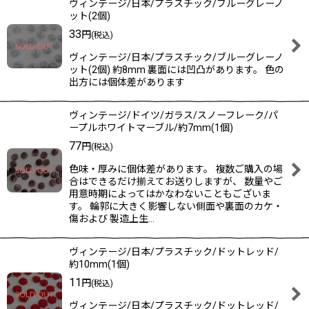
ヴィンテージ/日本/プラスチック/ブルーグレーノ
ット(2個)
33
円
(税込)
ヴィンテージ/日本/プラスチック/ブルーグレーノ
ット(2個) 約8mm 裏面には凹凸があります。 色の
出方には個体差があります
ヴィンテージ/ドイツ/ガラス/スノーフレーク/パ
ープルホワイトマーブル/約7mm(1個)
77
円
(税込)
色味・厚みに個体差があります。 複数ご購入の場
合はできるだけ揃えてお送りしますが、 数量やご
用意時期によってはかなわないこともございま
す。 輪郭に大きく影響しない側面や裏面のカケ・
傷および 製造上生…
ヴィンテージ/日本/プラスチック/ドットレッド/
約10mm(1個)
11
円
(税込)
ヴィンテージ/日本/プラスチック/ドットレッド/