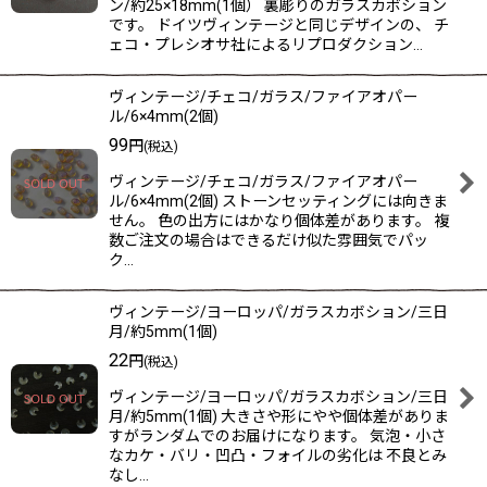
ン/約25×18mm(1個） 裏彫りのガラスカボション
です。 ドイツヴィンテージと同じデザインの、 チ
ェコ・プレシオサ社によるリプロダクション…
ヴィンテージ/チェコ/ガラス/ファイアオパー
ル/6×4mm(2個)
99
円
(税込)
ヴィンテージ/チェコ/ガラス/ファイアオパー
ル/6×4mm(2個) ストーンセッティングには向きま
せん。 色の出方にはかなり個体差があります。 複
数ご注文の場合はできるだけ似た雰囲気でパッ
ク…
ヴィンテージ/ヨーロッパ/ガラスカボション/三日
月/約5mm(1個)
22
円
(税込)
ヴィンテージ/ヨーロッパ/ガラスカボション/三日
月/約5mm(1個) 大きさや形にやや個体差がありま
すがランダムでのお届けになります。 気泡・小さ
なカケ・バリ・凹凸・フォイルの劣化は 不良とみ
なし…