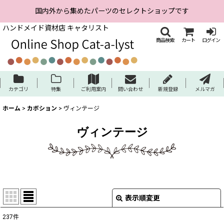
国内外から集めたパーツのセレクトショップです
ハンドメイド資材店 キャタリスト
商品検索
カート
ログイン
カテゴリ
特集
ご利用案内
問い合わせ
新規登録
メルマガ
ホーム
>
カボション
>
ヴィンテージ
ヴィンテージ
表示順変更
閉じる
237
件