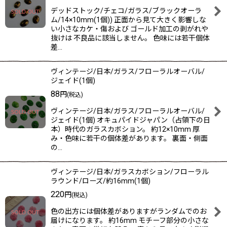
デッドストック/チェコ/ガラス/ブラックオーラ
ム/14×10mm(1個)) 正面から見て大きく影響しな
い小さなカケ・傷および ゴールド加工の剥がれや
抜けは 不良品に該当しません。 色味には若干個体
差…
ヴィンテージ/日本/ガラス/フローラルオーバル/
ジェイド(1個)
88
円
(税込)
ヴィンテージ/日本/ガラス/フローラルオーバル/
ジェイド(1個) オキュパイドジャパン（占領下の日
本）時代のガラスカボション。 約12×10mm 厚
み・色味に若干の個体差があります。 裏面・側面
の…
ヴィンテージ/日本/ガラスカボション/フローラル
ラウンド/ローズ/約16mm(1個)
220
円
(税込)
色の出方には個体差がありますがランダムでのお
届けになります。 約16mm モチーフ部分の小さな