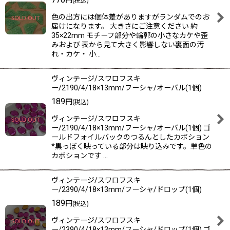
円
(税込)
色の出方には個体差がありますがランダムでのお
届けになります。 大きさにご注意ください 約
35×22mm モチーフ部分や輪郭の小さなカケや歪
みおよび 表から見て大きく影響しない裏面の汚
れ・カケ・ 小…
ヴィンテージ/スワロフスキ
ー/2190/4/18×13mm/フーシャ/オーバル(1個)
189
円
(税込)
ヴィンテージ/スワロフスキ
ー/2190/4/18×13mm/フーシャ/オーバル(1個) ゴ
ールドフォイルバックのつるんとしたカボション
*黒っぽく映っている部分は映り込みです。単色の
カボションです …
ヴィンテージ/スワロフスキ
ー/2390/4/18×13mm/フーシャ/ドロップ(1個)
189
円
(税込)
ヴィンテージ/スワロフスキ
ー/2390/4/18×13mm/フーシャ/ドロップ(1個) ゴ