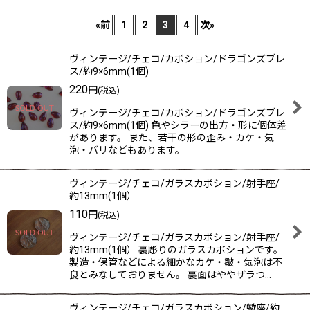
表示数
:
«
前
1
2
3
4
次
»
在庫あり
ヴィンテージ/チェコ/カボション/ドラゴンズブレ
並び順
:
ス/約9×6mm(1個)
220
円
(税込)
絞り込む
ヴィンテージ/チェコ/カボション/ドラゴンズブレ
ス/約9×6mm(1個) 色やシラーの出方・形に個体差
があります。 また、若干の形の歪み・カケ・気
泡・バリなどもあります。
ヴィンテージ/チェコ/ガラスカボション/射手座/
約13mm(1個）
110
円
(税込)
ヴィンテージ/チェコ/ガラスカボション/射手座/
約13mm(1個） 裏彫りのガラスカボションです。
製造・保管などによる細かなカケ・皺・気泡は不
良とみなしておりません。 裏面はややザラつ…
ヴィンテージ/チェコ/ガラスカボション/蠍座/約