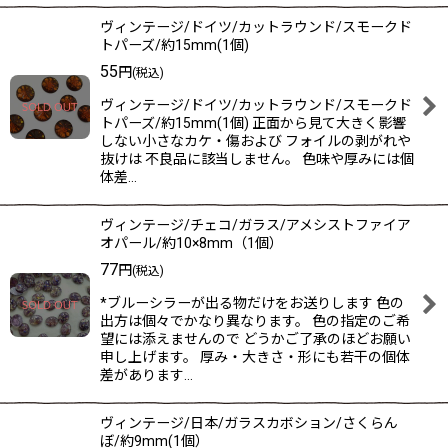
ヴィンテージ/ドイツ/カットラウンド/スモークド
トパーズ/約15mm(1個)
55
円
(税込)
ヴィンテージ/ドイツ/カットラウンド/スモークド
トパーズ/約15mm(1個) 正面から見て大きく影響
しない小さなカケ・傷および フォイルの剥がれや
抜けは 不良品に該当しません。 色味や厚みには個
体差…
ヴィンテージ/チェコ/ガラス/アメシストファイア
オパール/約10×8mm（1個）
77
円
(税込)
*ブルーシラーが出る物だけをお送りします 色の
出方は個々でかなり異なります。 色の指定のご希
望には添えませんので どうかご了承のほどお願い
申し上げます。 厚み・大きさ・形にも若干の個体
差があります…
ヴィンテージ/日本/ガラスカボション/さくらん
ぼ/約9mm(1個）