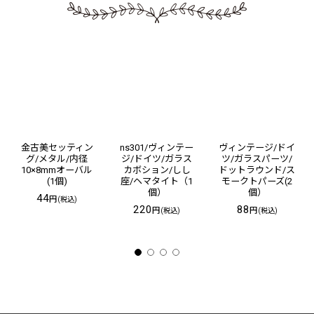
金古美セッティン
ns301/ヴィンテー
ヴィンテージ/ドイ
グ/メタル/内径
ジ/ドイツ/ガラス
ツ/ガラスパーツ/
10×8mmオーバル
カボション/しし
ドットラウンド/ス
(1個)
座/ヘマタイト（1
モークトパーズ(2
個）
個）
44
円
(税込)
220
88
円
円
(税込)
(税込)