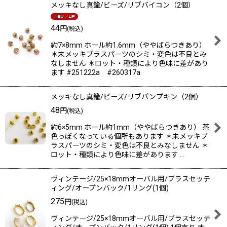
メッキなし真鍮/ビーズ/リブバイコン（2個）
44
円
(税込)
約7×8mm ホール約1.6mm（ややばらつきあり）
＊未メッキブラスパーツのシミ・変色は不良とみ
なしません ＊ロット・種類により色味に差があり
ます #251222a #260317a
メッキなし真鍮/ビーズ/リブパンプキン（2個）
48
円
(税込)
約6×5mm ホール約1mm（ややばらつきあり） 茶
色っぽくなっている個所もあります ＊未メッキブ
ラスパーツのシミ・変色は不良とみなしません ＊
ロット・種類により色味に差があります …
ヴィンテージ/25×18mmオーバル用/ブラスセッテ
ィング/オープンバック/1リング(1個)
275
円
(税込)
ヴィンテージ/25×18mmオーバル用/ブラスセッテ