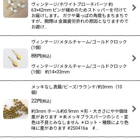
ヴィンテージ/ホワイトブローチパーツ 約
63×42mm ピンが緩めのためストッパーを付けて
お届けします。 ガクや葉っぱの角度もまちまちで
すが、開閉は 金属疲労折れの原因となりますので
お避け…
ヴィンテージ/メタルチャーム/ゴールドクロック
(1個）
88
円
(税込)
ヴィンテージ/メタルチャーム/ゴールドクロック
(1個） 約14×33mm
メッキなし真鍮/ビーズ/ラウンド/約3mm（10
個）
22
円
(税込)
約3mm ホール約0.9mm ＊形・大きさにやや個体
差があります ＊未メッキブラスパーツのシミ・変
色は不良とみなしません ＊ロット・種類により色
味に差があります #250416a #…