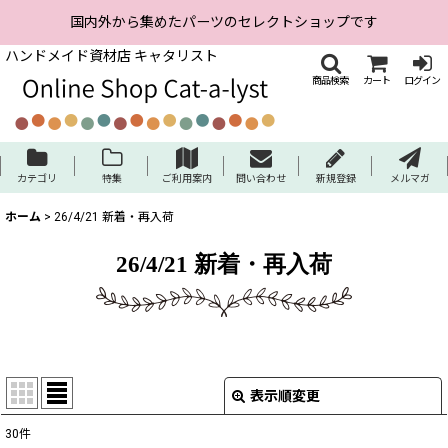
国内外から集めたパーツのセレクトショップです
ハンドメイド資材店 キャタリスト
商品検索
カート
ログイン
カテゴリ
特集
ご利用案内
問い合わせ
新規登録
メルマガ
ホーム
>
26/4/21 新着・再入荷
26/4/21 新着・再入荷
表示順変更
閉じる
30
件