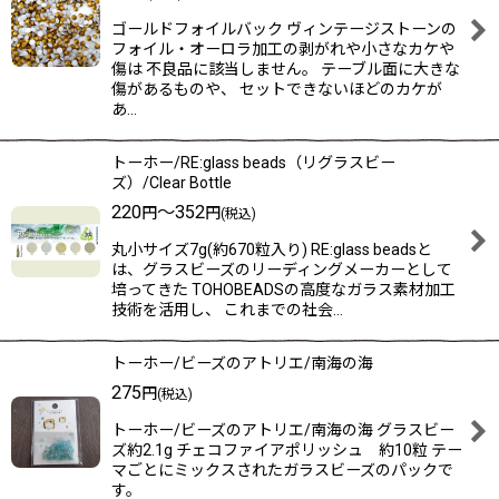
ゴールドフォイルバック ヴィンテージストーンの
フォイル・オーロラ加工の剥がれや小さなカケや
傷は 不良品に該当しません。 テーブル面に大きな
傷があるものや、 セットできないほどのカケが
あ…
トーホー/RE:glass beads（リグラスビー
ズ）/Clear Bottle
220
～352
円
円
(税込)
丸小サイズ7g(約670粒入り) RE:glass beadsと
は、グラスビーズのリーディングメーカーとして
培ってきた TOHOBEADSの高度なガラス素材加工
技術を活用し、 これまでの社会…
トーホー/ビーズのアトリエ/南海の海
275
円
(税込)
トーホー/ビーズのアトリエ/南海の海 グラスビー
ズ約2.1g チェコファイアポリッシュ 約10粒 テー
マごとにミックスされたガラスビーズのパックで
す。