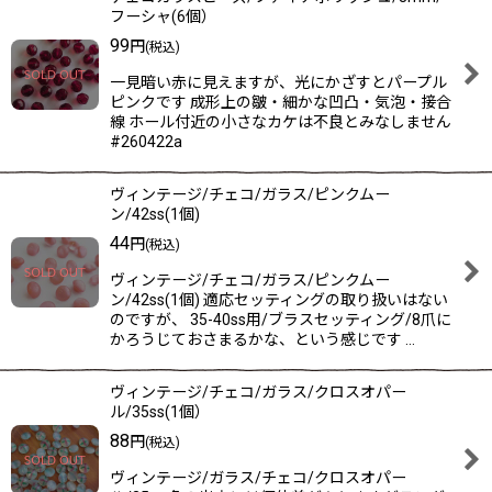
フーシャ(6個）
99
円
(税込)
一見暗い赤に見えますが、光にかざすとパープル
ピンクです 成形上の皺・細かな凹凸・気泡・接合
線 ホール付近の小さなカケは不良とみなしません
#260422a
ヴィンテージ/チェコ/ガラス/ピンクムー
ン/42ss(1個)
44
円
(税込)
ヴィンテージ/チェコ/ガラス/ピンクムー
ン/42ss(1個) 適応セッティングの取り扱いはない
のですが、 35-40ss用/ブラスセッティング/8爪に
かろうじておさまるかな、という感じです …
ヴィンテージ/チェコ/ガラス/クロスオパー
ル/35ss(1個）
88
円
(税込)
ヴィンテージ/ガラス/チェコ/クロスオパー