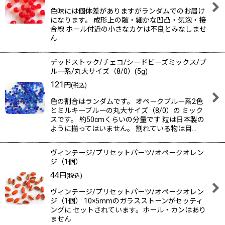
色味には個体差がありますがランダムでのお届け
になります。 成形上の皺・細かな凹凸・気泡・接
合線 ホール付近の小さなカケは不良とみなしませ
ん
デッドストック/チェコ/シードビーズミックス/ブ
ルー系/丸大サイズ（8/0）(5g)
121
円
(税込)
色の割合はランダムです。 オペークブルー系2色
とミルキーブルーの丸大サイズ（8/0）の ミック
スです。 約50cmくらいの分量です 粒は日本製の
ように揃ってはいません。 割れている物は目…
ヴィンテージ/プリセットパーツ/オペークオレン
ジ（1個）
44
円
(税込)
ヴィンテージ/プリセットパーツ/オペークオレン
ジ（1個） 10×5mmのガラスストーンがセッティ
ングに セットされています。ホール・カンはあり
ません