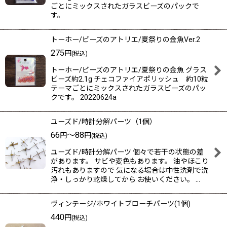
ごとにミックスされたガラスビーズのパックで
す。
トーホー/ビーズのアトリエ/夏祭りの金魚Ver.2
275
円
(税込)
トーホー/ビーズのアトリエ/夏祭りの金魚 グラス
ビーズ約2.1g チェコファイアポリッシュ 約10粒
テーマごとにミックスされたガラスビーズのパッ
クです。 20220624a
ユーズド/時計分解パーツ（1個）
66
～88
円
円
(税込)
ユーズド/時計分解パーツ 個々で若干の状態の差
があります。 サビや変色もあります。 油やほこり
汚れもありますので 気になる場合は中性洗剤で洗
浄・しっかり乾燥してから お使いください。 …
ヴィンテージ/ホワイトブローチパーツ(1個)
440
円
(税込)