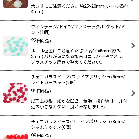
大きさにご注意ください 約25×20mm(ホール径約
4mm)
ヴィンテージ/ドイツ/プラスチック/ロケット/ミ
ント(1個)
22
円
(税込)
ホール位置にご注意ください 約10×8mm(厚み
3mm) バリが気になる場合はニッパーやヤスリ、
プラスチック磨きで整えてください。
チェコガラスビーズ/ファイアポリッシュ/8mm/
ライトガーネット(6個）
99
円
(税込)
成形上の皺・細かな凹凸・気泡・接合線 ホール付
近の小さなカケは不良とみなしません
チェコガラスビーズ/ファイアポリッシュ/8mm/
シャムミックス(6個）
99
円
(税込)