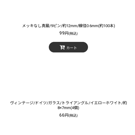
メッキなし真鍮/9ピン/約12mm/線径0.6mm(約100本)
99
円
(税込)
カート
ヴィンテージ/ドイツ/ガラス/トライアングル/イエローホワイト/約
8×7mm(4個)
66
円
(税込)