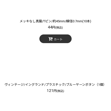
メッキなし真鍮/Tピン/約45mm/線径0.7mm(10本)
44
円
(税込)
カート
ヴィンテージ/イングランド/プラスチック/ブルーヤーンボタン（1個）
121
円
(税込)