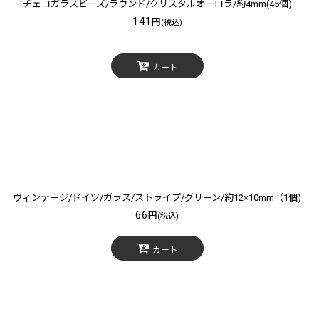
チェコガラスビーズ/ラウンド/クリスタルオーロラ/約4mm(45個)
141
円
(税込)
カート
ヴィンテージ/ドイツ/ガラス/ストライプ/グリーン/約12×10mm（1個)
66
円
(税込)
カート