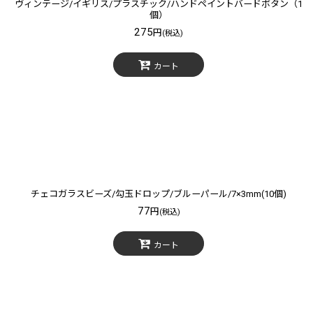
ヴィンテージ/イギリス/プラスチック/ハンドペイントバードボタン（1
個）
275
円
(税込)
カート
チェコガラスビーズ/勾玉ドロップ/ブルーパール/7×3mm(10個)
77
円
(税込)
カート