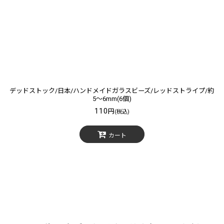
絞り込む
デッドストック/日本/ハンドメイドガラスビーズ/レッドストライプ/約
5〜6mm(6個)
110
円
(税込)
カート