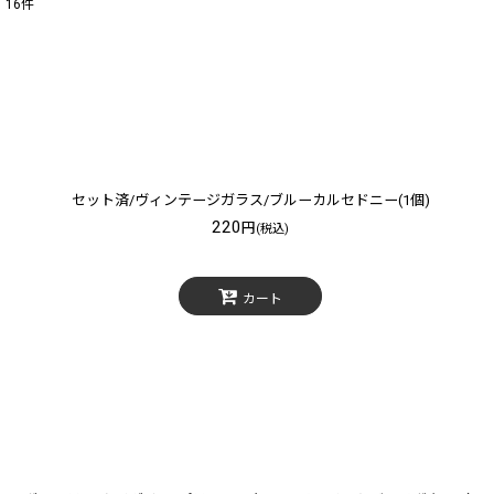
16
件
表示数
:
在庫あり
並び順
:
セット済/ヴィンテージガラス/ブルーカルセドニー(1個)
220
円
(税込)
カート