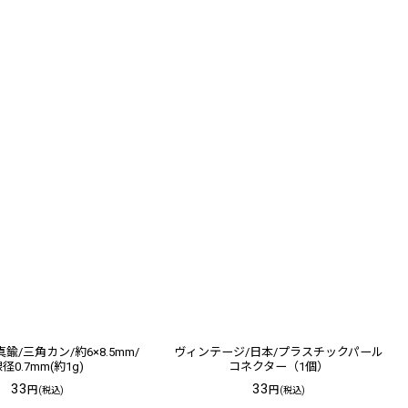
鍮/三角カン/約6×8.5mm/
ヴィンテージ/日本/プラスチックパール
径0.7mm(約1g)
コネクター（1個）
33
33
円
円
(税込)
(税込)