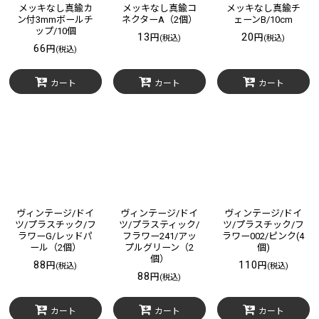
メッキなし真鍮カ
メッキなし真鍮コ
メッキなし真鍮チ
ン付3mmボールチ
ネクターA（2個）
ェーンB/10cm
ップ/10個
13
20
円
円
(税込)
(税込)
66
円
(税込)
カート
カート
カート
ヴィンテージ/ドイ
ヴィンテージ/ドイ
ヴィンテージ/ドイ
ツ/プラスチック/フ
ツ/プラスティック/
ツ/プラスチック/フ
ラワーG/レッドパ
フラワー241/アッ
ラワー002/ピンク(4
ール（2個）
プルグリーン（2
個)
個）
88
110
円
円
(税込)
(税込)
88
円
(税込)
カート
カート
カート