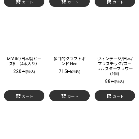
カート
カート
カート
MIYUKI/日本製ビー
多目的クラフトボ
ヴィンテージ/日本/
ズ針（4本入り）
ンド Neo
プラスチック/コー
ラルスターフラワー
220
715
円
円
(税込)
(税込)
(1個)
88
円
(税込)
カート
カート
カート