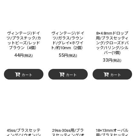
ヴィンテージ/ドイ
ヴィンテージ/ドイ
8×4.8mmドロップ
ツ/プラスチック/カ
ツ/ガラス/ラウン
用/ブラスセッティ
ットビーズ/レッド
ド/グレイ×ホワイ
ング/クローズドバ
ブラウン（4個）
ト/約10mm（2個）
ック/1リング/シル
バー(1個)
44
55
円
円
(税込)
(税込)
33
円
(税込)
カート
カート
カート
45ss/ブラスセッテ
29ss-30ss用/ブラ
18×13mmオーバル
ィング/ソウオン/シ
スセッティング/オ
用/ブラスセッティ