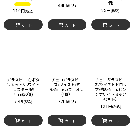
個)
44
円
(税込)
33
110
円
円
(税込)
(税込)
カート
カート
カート
ガラスビーズ/ボタ
チェコガラスビー
チェコガラスビー
ンカット/ホワイト
ズ/ツイスト/約
ズ/ツイストドロッ
ラスター/約
9×5mm/カフェオレ
プ/約8×6mm/ピン
4mm(20個)
(4個）
クホワイトミック
ス(10個）
77
77
円
円
(税込)
(税込)
121
円
(税込)
カート
カート
カート