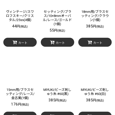
ヴィンテージ/スワ
セッティング/ブラ
18mm用/ブラスセ
ロフスキー/クリス
ス/10×8mmオーバ
ッティング/クラウ
タル/25ss(4個)
ル/レース/ゴールド
ン(1個)
(1個)
44
385
円
円
(税込)
(税込)
55
円
(税込)
カート
カート
カート
15mm用/ブラスセ
MIYUKI/ビーズ刺し
MIYUKI/ビーズ刺し
ッティング/レース/
ゅう糸 #60(黒)
ゅう糸 #60(白)
金古美(1個)
385
385
円
円
(税込)
(税込)
176
円
(税込)