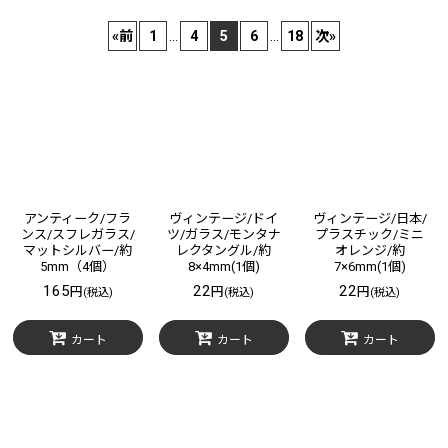
表示数
:
«
前
1
...
4
5
6
...
18
次
»
在庫あり
並び順
:
絞り込む
アンティーク/フラ
ヴィンテージ/ドイ
ヴィンテージ/日本/
ンス/スフレガラス/
ツ/ガラス/モンタナ
プラスチック/ミニ
マットシルバー/約
レクタングル/約
オレンジ/約
5mm（4個）
8×4mm(1個)
7×6mm(1個)
165
22
22
円
円
円
(税込)
(税込)
(税込)
カート
カート
カート