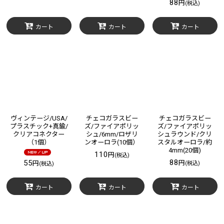
88
円
(税込)
カート
カート
カート
ヴィンテージ/USA/
チェコガラスビー
チェコガラスビー
プラスチック+真鍮/
ズ/ファイアポリッ
ズ/ファイアポリッ
クリアコネクター
シュ/6mm/ロザリ
シュラウンド/クリ
（1個）
ンオーロラ(10個）
スタルオーロラ/約
4mm(20個)
110
円
(税込)
88
55
円
円
(税込)
(税込)
カート
カート
カート