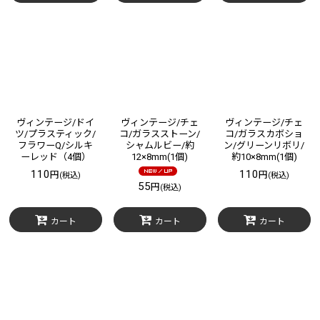
ヴィンテージ/ドイ
ヴィンテージ/チェ
ヴィンテージ/チェ
ツ/プラスティック/
コ/ガラスストーン/
コ/ガラスカボショ
フラワーQ/シルキ
シャムルビー/約
ン/グリーンリボリ/
ーレッド（4個）
12×8mm(1個)
約10×8mm(1個)
110
110
円
円
(税込)
(税込)
55
円
(税込)
カート
カート
カート