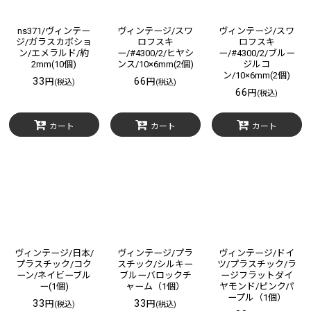
ns371/ヴィンテー
ヴィンテージ/スワ
ヴィンテージ/スワ
ジ/ガラスカボショ
ロフスキ
ロフスキ
ン/エメラルド/約
ー/#4300/2/ヒヤシ
ー/#4300/2/ブルー
2mm(10個)
ンス/10×6mm(2個)
ジルコ
ン/10×6mm(2個)
33
66
円
円
(税込)
(税込)
66
円
(税込)
カート
カート
カート
ヴィンテージ/日本/
ヴィンテージ/プラ
ヴィンテージ/ドイ
プラスチック/コク
スチック/シルキー
ツ/プラスチック/ラ
ーン/ネイビーブル
ブルーバロックチ
ージフラットダイ
ー(1個)
ャーム（1個）
ヤモンド/ピンクパ
ープル（1個）
33
33
円
円
(税込)
(税込)