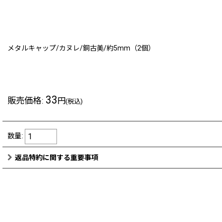
メタルキャップ/カヌレ/銅古美/約5mm（2個）
33
販売価格
:
円
(税込)
数量
:
返品特約に関する重要事項