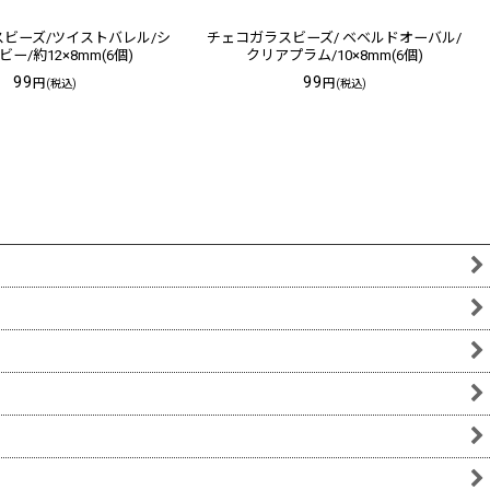
ビーズ/ツイストバレル/シ
チェコガラスビーズ/ ベベルドオーバル/
ー/約12×8mm(6個)
クリアプラム/10×8mm(6個)
99
99
円
円
(税込)
(税込)