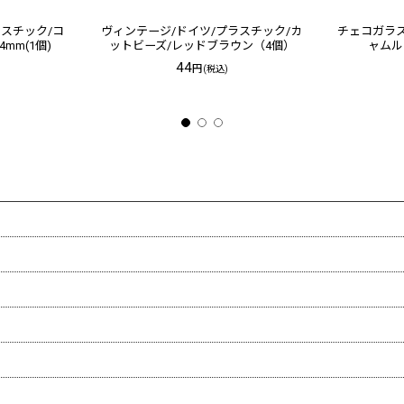
ラスチック/コ
ヴィンテージ/ドイツ/プラスチック/カ
チェコガラス
mm(1個)
ットビーズ/レッドブラウン（4個）
ャムルビ
44
円
(税込)