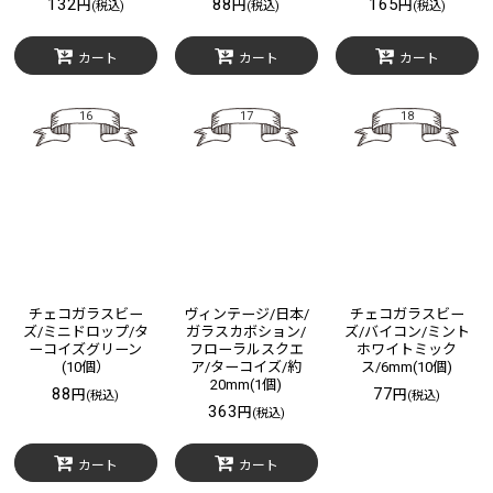
132
88
165
円
円
円
(税込)
(税込)
(税込)
カート
カート
カート
16
17
18
チェコガラスビー
ヴィンテージ/日本/
チェコガラスビー
ズ/ミニドロップ/タ
ガラスカボション/
ズ/バイコン/ミント
ーコイズグリーン
フローラルスクエ
ホワイトミック
(10個）
ア/ターコイズ/約
ス/6mm(10個)
20mm(1個)
88
77
円
円
(税込)
(税込)
363
円
(税込)
カート
カート