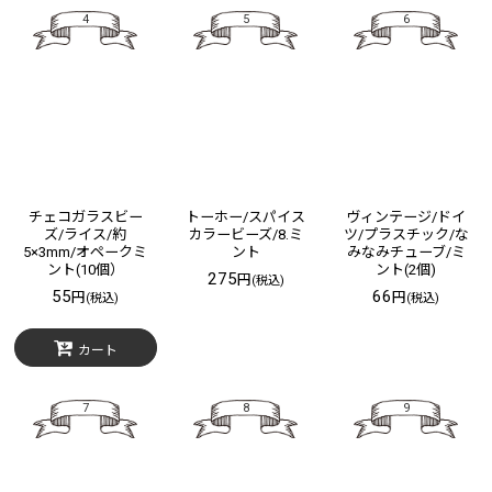
4
5
6
チェコガラスビー
トーホー/スパイス
ヴィンテージ/ドイ
ズ/ライス/約
カラービーズ/8.ミ
ツ/プラスチック/な
5×3mm/オペークミ
ント
みなみチューブ/ミ
ント(10個）
ント(2個)
275
円
(税込)
55
66
円
円
(税込)
(税込)
カート
7
8
9