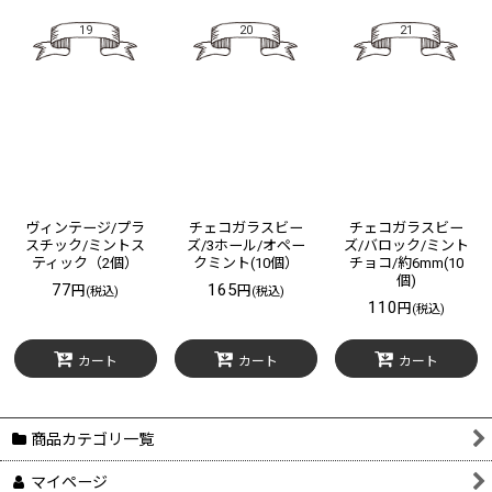
19
20
21
ヴィンテージ/プラ
チェコガラスビー
チェコガラスビー
スチック/ミントス
ズ/3ホール/オペー
ズ/バロック/ミント
ティック（2個）
クミント(10個）
チョコ/約6mm(10
個)
77
165
円
円
(税込)
(税込)
110
円
(税込)
カート
カート
カート
商品カテゴリ一覧
マイページ