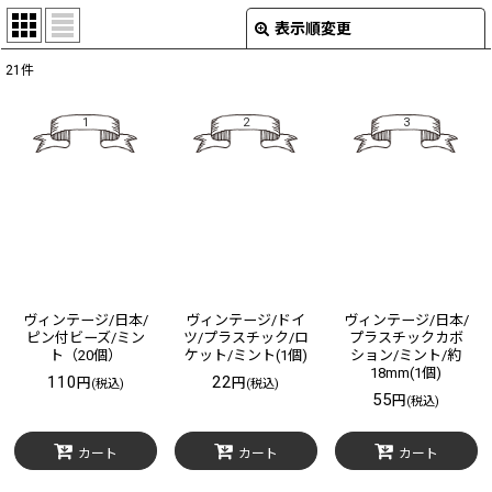
表示順変更
閉じる
21
件
在庫あり
1
2
3
絞り込む
ヴィンテージ/日本/
ヴィンテージ/ドイ
ヴィンテージ/日本/
ピン付ビーズ/ミン
ツ/プラスチック/ロ
プラスチックカボ
ト（20個）
ケット/ミント(1個)
ション/ミント/約
18mm(1個)
110
22
円
円
(税込)
(税込)
55
円
(税込)
カート
カート
カート