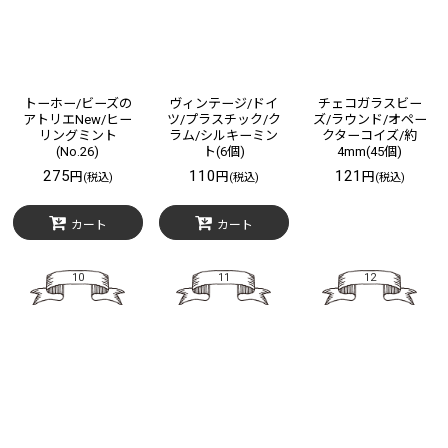
トーホー/ビーズの
ヴィンテージ/ドイ
チェコガラスビー
アトリエNew/ヒー
ツ/プラスチック/ク
ズ/ラウンド/オペー
リングミント
ラム/シルキーミン
クターコイズ/約
(No.26)
ト(6個)
4mm(45個)
275
110
121
円
円
円
(税込)
(税込)
(税込)
カート
カート
10
11
12