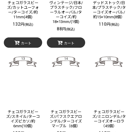
チェコガラスビー
ヴィンテージ/日本/
デッドストック/日
ズ/カットユーフォ
プラスチック/フロ
本/プラスチック/タ
ー/ターコイズ/約
ーラルオーバル/タ
ーコイズオーバル/
11mm(4個)
ーコイズ/約
約15×10mm(8個）
18×13mm/(1個)
132
110
円
円
(税込)
(税込)
88
円
(税込)
カート
カート
13
14
15
チェコガラスビー
チェコガラスビー
チェコガラスビー
ズ/スネイル/ターコ
ズ/パフスクエアロ
ズ/ミニロンデル/タ
イズピカソ/約
ンデル/ターコイズ
ーコイズオーロラ
6mm(10個)
マーブル（6個）
（45個）