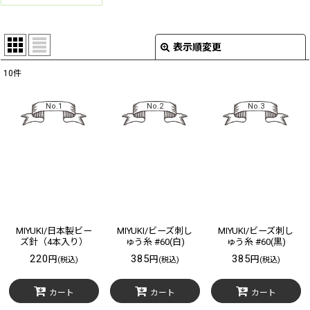
表示順変更
閉じる
10
件
在庫あり
No.1
No.2
No.3
絞り込む
MIYUKI/日本製ビー
MIYUKI/ビーズ刺し
MIYUKI/ビーズ刺し
ズ針（4本入り）
ゅう糸 #60(白)
ゅう糸 #60(黒)
220
385
385
円
円
円
(税込)
(税込)
(税込)
カート
カート
カート