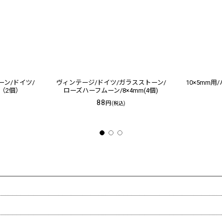
ーン/ドイツ/
ヴィンテージ/ドイツ/ガラスストーン/
10×5mm
（2個）
ローズハーフムーン/8×4mm(4個)
88
円
(税込)