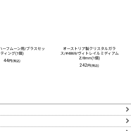
用/ハーフムーン用/ブラスセッ
オーストリア製クリスタルガラ
ティング(1個)
ス/#4869/ヴィトレイルミディアム
Z/8mm(1個)
44
円
(税込)
242
円
(税込)