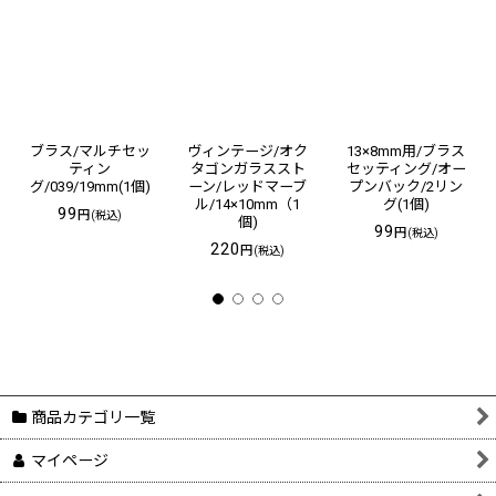
ブラス/マルチセッ
ヴィンテージ/オク
13×8mm用/ブラス
ティン
タゴンガラススト
セッティング/オー
グ/039/19mm(1個)
ーン/レッドマーブ
プンバック/2リン
ル/14×10mm（1
グ(1個)
99
円
(税込)
個)
99
円
(税込)
220
円
(税込)
商品カテゴリ一覧
マイページ