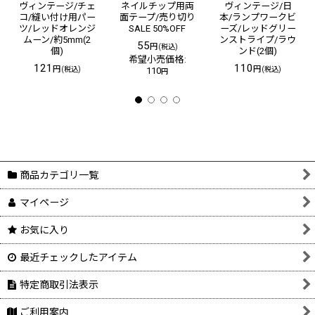
ヴィンテージ/チェ
ネイルチップ用両
ヴィンテージ/日
コ/縫い付け用パー
面テープ/売り切り
本/ランプワークビ
ツ/レッドオレンジ
SALE 50%OFF
ーズ/レッドグリー
ムーン/約5mm(2
ンストライプ/ラウ
55
円
(税込)
個)
ンド(2個)
希望小売価格
:
121
110
円
円
(税込)
110
(税込)
円
商品カテゴリ一覧
マイページ
お気に入り
最近チェックしたアイテム
特定商取引法表示
ご利用案内