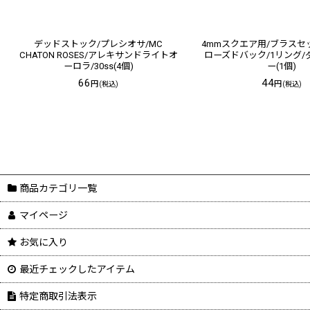
デッドストック/プレシオサ/MC
4mmスクエア用/ブラスセ
CHATON ROSES/アレキサンドライトオ
ローズドバック/1リング
ーロラ/30ss(4個)
ー(1個)
66
44
円
円
(税込)
(税込)
商品カテゴリ一覧
マイページ
お気に入り
最近チェックしたアイテム
特定商取引法表示