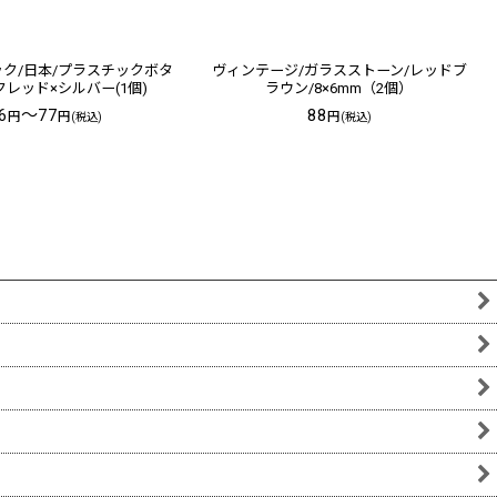
ク/日本/プラスチックボタ
ヴィンテージ/ガラスストーン/レッドブ
クレッド×シルバー(1個)
ラウン/8×6mm（2個）
6
～77
88
円
円
円
(税込)
(税込)