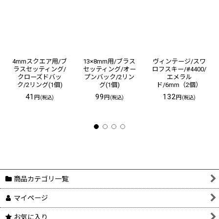
4mmスクエア用/ブ
13×8mm用/ブラス
ヴィンテージ/スワ
ラスセッティング/
セッティング/オー
ロフスキー/#4400/
クローズドバッ
プンバック/2リン
エメラル
ク/2リング(1個)
グ(1個)
ド/6mm（2個）
41
99
132
円
円
円
(税込)
(税込)
(税込)
商品カテゴリ一覧
マイページ
お気に入り