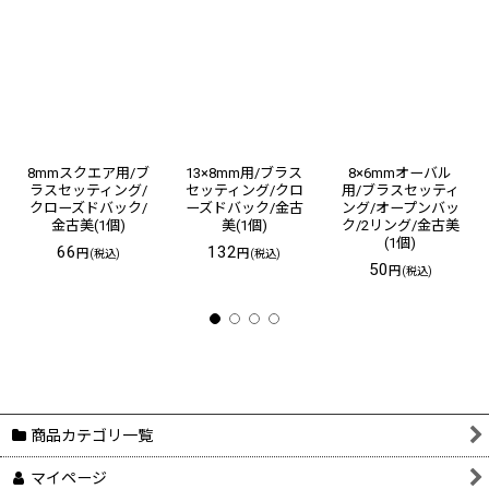
8mmスクエア用/ブ
13×8mm用/ブラス
8×6mmオーバル
ラスセッティング/
セッティング/クロ
用/ブラスセッティ
クローズドバック/
ーズドバック/金古
ング/オープンバッ
金古美(1個)
美(1個)
ク/2リング/金古美
(1個)
66
132
円
円
(税込)
(税込)
50
円
(税込)
商品カテゴリ一覧
マイページ