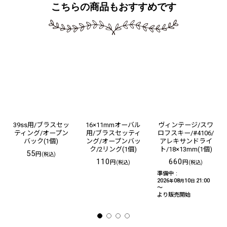
こちらの商品もおすすめです
39ss用/ブラスセッ
16×11mmオーバル
ヴィンテージ/スワ
ティング/オープン
用/ブラスセッティ
ロフスキー/#4106/
バック(1個)
ング/オープンバッ
アレキサンドライ
ク/2リング(1個)
ト/18×13mm(1個)
55
円
(税込)
110
660
円
円
(税込)
(税込)
準備中
:
2026
08
10
21:00
年
月
日
～
より販売開始