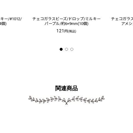
/#1012/
チェコガラスビーズ/ドロップ/ミルキー
チェコガラス
4個)
パープル/約6×9mm(10個)
アメシス
121
円
(税込)
関連商品