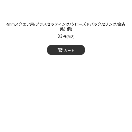
4mmスクエア用/ブラスセッティング/クローズドバック/2リング/金古
美(1個)
33
円
(税込)
カート