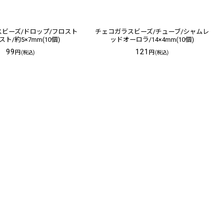
ビーズ/ドロップ/フロスト
チェコガラスビーズ/チューブ/シャムレ
ト/約5×7mm(10個)
ッドオーロラ/14×4mm(10個)
99
121
円
円
(税込)
(税込)