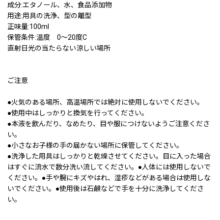
成分:エタノール、水、食品添加物
用途:用具の洗浄、型の離型
正味量:100ml
保管条件:温度 0〜20度C
直射日光の当たらない涼しい場所
ご注意
●火気のある場所、高温場所では絶対に使用しないでください。
●使用中はしっかりと換気を行ってください。
●本液を飲んだり、なめたり、目や服につけないようご注意くださ
い。
●小さなお子様の手の届かない場所に保管してください。
●洗浄した用具はしっかりと乾燥させてください。目に入った場合
はすぐに流水で数分洗い流してください。●人体には使用しないで
ください。●手や腕にキズやはれ、湿疹などがある場合は使用しな
いでください。●使用後は石鹸などで手を十分に洗浄してくださ
い。