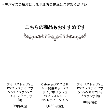
＊デバイスの環境による見え方の差異はご容赦ください
こちらの商品もおすすめです
デッドストック/日
Cat-a-lyst/アクセサ
デッドストック/日
本/プラスチックボ
リー簡易キット/フ
本/プラスチックボ
タン/ブラウン×ゴ
ァイアポリッシュ
タン/ヘキサゴン/
ールドスクエア(1
のブレスレット
ブラウン(1個)
個)
No.1/ティータイム
88
円
(税込)
99
1,650
円
円
(税込)
(税込)