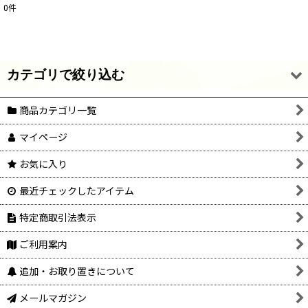
0
件
サブカテゴリ
:
表示数
:
カテゴリで絞り込む
在庫あり
商品カテゴリ一覧
チェコファイアポリッシュ (全商品)
並び順
:
マイページ
ファイアポリッシュ6mm以下
絞り込む
お気に入り
ファイアポリッシュ8mm以上
最近チェックしたアイテム
ファイアポリッシュ4mm以下
特定商取引法表示
ファイアポリッシュその他
ご利用案内
追加・お取り置きについて
メールマガジン