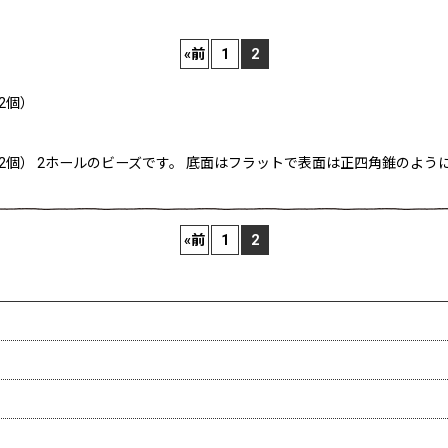
«
前
1
2
2個）
(2個） 2ホールのビーズです。 底面はフラットで表面は正四角錐のよ
絞り込む
«
前
1
2