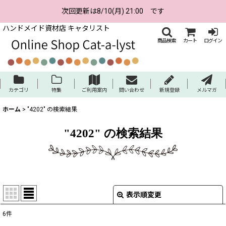
次回更新は8/10(月) 21:00 です
ハンドメイド資材店 キャタリスト
商品検索
カート
ログイン
カテゴリ
特集
ご利用案内
問い合わせ
新規登録
メルマガ
ホーム
>
"4202"
の
検索結果
"4202"
の
検索結果
表示順変更
閉じる
6
件
商品検索
: