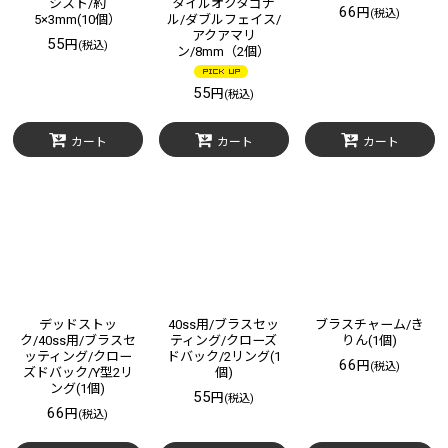
シスト/約
タイルオクタゴナ
66
円
(税込)
5×3mm(10個）
ル/ダブルフェイス/
アクアマリ
55
円
(税込)
ン/8mm（2個）
55
円
(税込)
カート
カート
カート
デッドストッ
40ss用/ブラスセッ
ブラスチャーム/き
ク/40ss用/ブラスセ
ティング/クローズ
りん(1個)
ッティング/クロー
ドバック/2リング(1
66
円
(税込)
ズドバック/Y型2リ
個)
ング(1個)
55
円
(税込)
66
円
(税込)