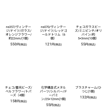
ns357/ヴィンテー
ns070/ヴィンテー
チェコガラスビー
ジ/ドイツ/ガラス/
ジ/ドイツ/レッドゴ
ズ/ミニピンチ/オリ
オレンジフラワー/
ールドトリム（6
バイン/約
約22mm/(1個)
個）
5×3mm(10個）
550
121
55
円
円
円
(税込)
(税込)
(税込)
チェコ/蓄光ビーズ/
化学構造式メタル
ブラスチャーム/ひ
ベルフラワー/トパ
パーツ/シルバー/ド
つじ(1個)
ーズ（4個）
ーパミ
132
円
(税込)
ン/25×12mm(1個)
158
円
(税込)
55
円
(税込)