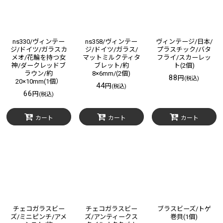
ns330/ヴィンテー
ns358/ヴィンテー
ヴィンテージ/日本/
ジ/ドイツ/ガラスカ
ジ/ドイツ/ガラス/
プラスチック/バタ
メオ/花輪を持つ女
マットミルクティタ
フライ/スカーレッ
神/ダークレッドブ
ブレット/約
ト(2個)
ラウン/約
8×6mm/(2個)
88
円
(税込)
20×10mm(1個）
44
円
(税込)
66
円
(税込)
カート
カート
カート
チェコガラスビー
チェコガラスビー
ブラスビーズ/トゲ
ズ/ミニピンチ/アメ
ズ/アンティークス
巻貝(1個)