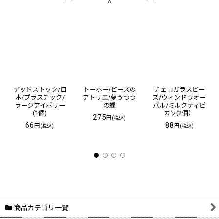
デッドストック/日
トーホー/ビーズの
チェコガラスビー
本/プラスチック/
アトリエ/夢うつつ
ズ/ウィンドウオー
ラージアイボリー
の蝶
バル/ミルクティピ
(1個)
カソ(2個）
275
円
(税込)
66
88
円
円
(税込)
(税込)
商品カテゴリ一覧