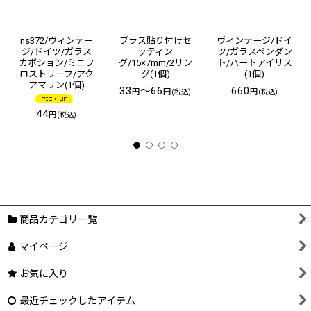
ns372/ヴィンテー
ブラス貼り付けセ
ヴィンテージ/ドイ
ジ/ドイツ/ガラス
ッティン
ツ/ガラスペンダン
カボション/ミニフ
グ/15×7mm/2リン
ト/ハートアイリス
ロストリーフ/アク
グ(1個)
(1個)
アマリン(1個)
33
～66
660
円
円
円
(税込)
(税込)
44
円
(税込)
商品カテゴリ一覧
マイページ
お気に入り
最近チェックしたアイテム