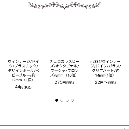
ヴィンテージ/ドイ
チェコガラスビー
ns331/ヴィンテー
ツ/プラスチック/
ズ/オクタゴナル/
ジ/ドイツ/ガラス/
デザインボール/ベ
フーシャ×ブロン
クリアハート/約
ビーブルー/約
ズ/8mm（10個）
14mm(1個）
12mm（1個）
275
22
～
円
円
(税込)
(税込)
44
円
(税込)