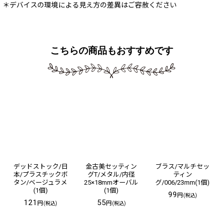
＊デバイスの環境による見え方の差異はご容赦ください
こちらの商品もおすすめです
デッドストック/日
金古美セッティン
ブラス/マルチセッ
本/プラスチックボ
グT/メタル/内径
ティン
タン/ベージュラメ
25×18mmオーバル
グ/006/23mm(1個)
(1個)
(1個)
99
円
(税込)
121
55
円
円
(税込)
(税込)