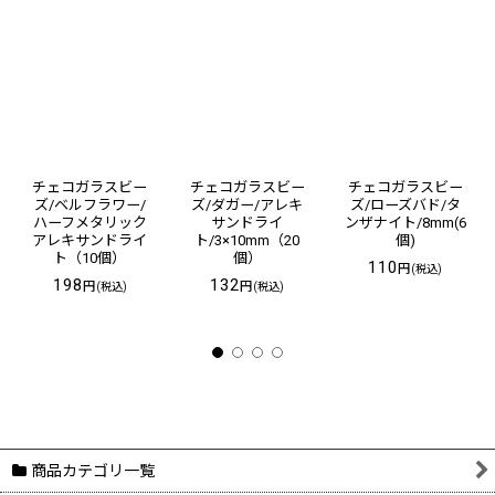
チェコガラスビー
チェコガラスビー
チェコガラスビー
ズ/ベルフラワー/
ズ/ダガー/アレキ
ズ/ローズバド/タ
ハーフメタリック
サンドライ
ンザナイト/8mm(6
アレキサンドライ
ト/3×10mm（20
個)
ト（10個）
個）
110
円
(税込)
198
132
円
円
(税込)
(税込)
商品カテゴリ一覧