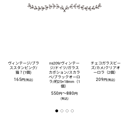
ヴィンテージ/ブラ
ns209/ヴィンテー
チェコガラスビー
ススタンピング/
ジ/ドイツ/ガラス
ズ/カメ/クリアオ
猫？(1個)
カボション/スカラ
ーロラ（2個）
ベ/ブラックオーロ
165
209
円
円
(税込)
(税込)
ラ/約25×18mm（1
個）
550
～880
円
円
(税込)