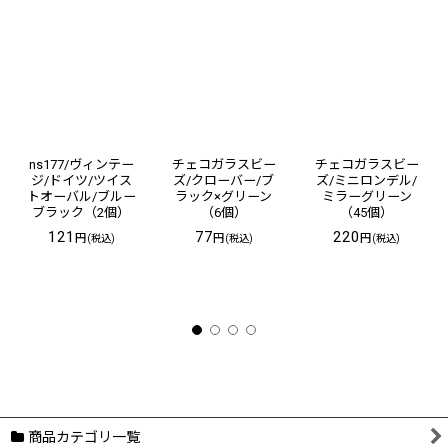
ns177/ヴィンテー
チェコガラスビー
チェコガラスビー
ジ/ドイツ/ツイス
ズ/クローバー/ブ
ズ/ミニロンデル/
トオーバル/ブルー
ラック×グリーン
ミラーグリーン
ブラック（2個）
（6個）
（45個）
121
77
220
円
円
円
(税込)
(税込)
(税込)
商品カテゴリ一覧