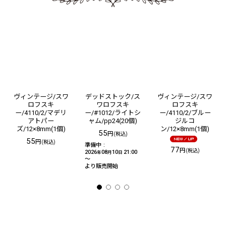
ヴィンテージ/スワ
デッドストック/ス
ヴィンテージ/スワ
ロフスキ
ワロフスキ
ロフスキ
ー/4110/2/マデリ
ー/#1012/ライトシ
ー/4110/2/ブルー
アトパー
ャム/pp24(20個)
ジルコ
ズ/12×8mm(1個)
ン/12×8mm(1個)
55
円
(税込)
55
円
(税込)
準備中
:
77
円
(税込)
2026
08
10
21:00
年
月
日
～
より販売開始