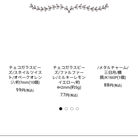
チェコガラスビー
チェコガラスビー
/メタルチャーム/
ズ/スネイルツイス
ズ/ファルファー
三日月/横
ト/オペークオレン
レ/ミルキーレモン
顔/K16GP(1個)
ジ/約7mm(10個)
イエロー/約
88
円
(税込)
4×2mm(約5g)
99
円
(税込)
77
円
(税込)