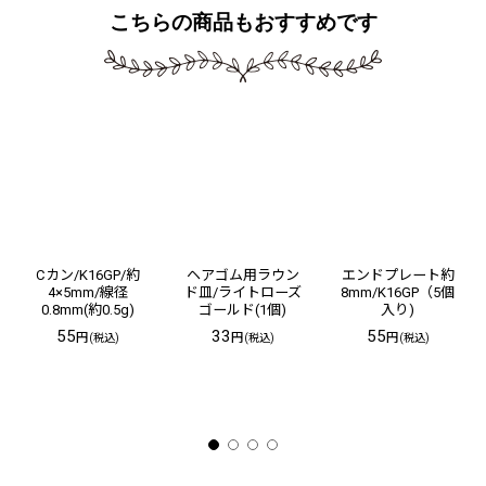
こちらの商品もおすすめです
Cカン/K16GP/約
ヘアゴム用ラウン
エンドプレート約
4×5mm/線径
ド皿/ライトローズ
8mm/K16GP（5個
0.8mm(約0.5g)
ゴールド(1個)
入り)
55
33
55
円
円
円
(税込)
(税込)
(税込)