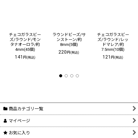
チェコガラスビー
ラウンドビーズ/サ
チェコガラスビー
ズ/ラウンド/モン
ンストーン/約
ズ/ラウンド/レッ
タナオーロラ/約
8mm(5個)
ドマレア/約
4mm(45個)
7.5mm(10個)
220
円
(税込)
141
121
円
円
(税込)
(税込)
商品カテゴリ一覧
マイページ
お気に入り