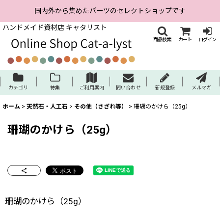
国内外から集めたパーツのセレクトショップです
ハンドメイド資材店 キャタリスト
商品検索
カート
ログイン
カテゴリ
特集
ご利用案内
問い合わせ
新規登録
メルマガ
ホーム
>
天然石・人工石
>
その他（さざれ等）
>
珊瑚のかけら（25g）
珊瑚のかけら（25g）
珊瑚のかけら（25g）