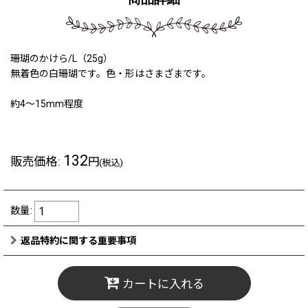
珊瑚のかけら/L（25g）
無着色の白珊瑚です。色・形はさまざまです。
約4〜15mm程度
132
販売価格
:
円
(税込)
数量
:
返品特約に関する重要事項
カートに入れる