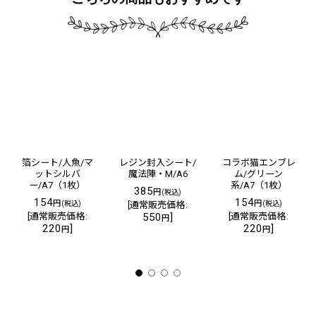
箔シート/人魚/マ
レジン封入シート/
コラボ猫エンブレ
ットシルバ
魔法陣・M/A6
ム/グリーン
ー/A7（1枚）
系/A7（1枚）
385
円
(税込)
154
154
円
円
(税込)
[
通常販売価格
:
(税込)
[
通常販売価格
:
550
]
[
通常販売価格
:
円
220
]
220
]
円
円