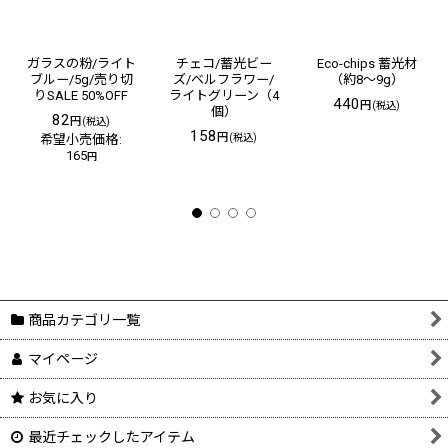
ガラスの粉/ライト
チェコ/蓄光ビー
Eco-chips 蓄光材
ブルー/5g/売り切
ズ/ベルフラワー/
（約8〜9g）
りSALE 50%OFF
ライトグリーン（4
440
円
(税込)
個）
82
円
(税込)
158
円
希望小売価格
:
(税込)
165
円
商品カテゴリ一覧
マイページ
お気に入り
最近チェックしたアイテム