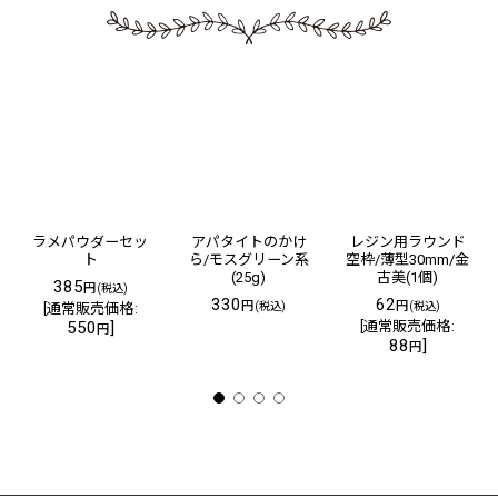
ラメパウダーセッ
アパタイトのかけ
レジン用ラウンド
ト
ら/モスグリーン系
空枠/薄型30mm/金
(25g)
古美(1個)
385
円
(税込)
330
62
円
円
[
通常販売価格
:
(税込)
(税込)
550
]
[
通常販売価格
:
円
88
]
円