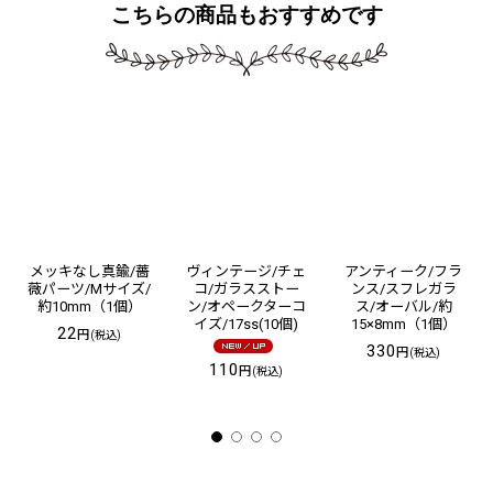
こちらの商品もおすすめです
メッキなし真鍮/薔
ヴィンテージ/チェ
アンティーク/フラ
薇パーツ/Mサイズ/
コ/ガラスストー
ンス/スフレガラ
約10mm（1個）
ン/オペークターコ
ス/オーバル/約
イズ/17ss(10個)
15×8mm（1個）
22
円
(税込)
330
円
(税込)
110
円
(税込)