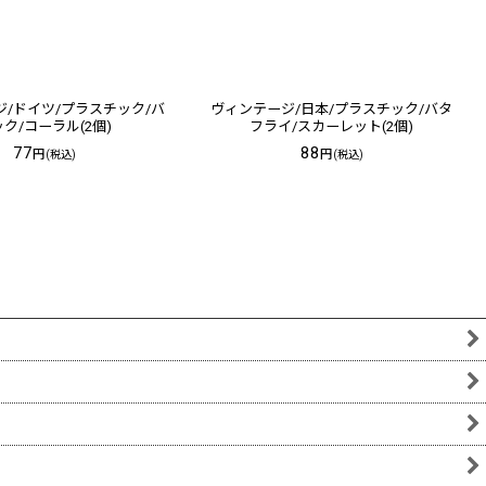
/ドイツ/プラスチック/バ
ヴィンテージ/日本/プラスチック/バタ
ク/コーラル(2個)
フライ/スカーレット(2個)
77
88
円
円
(税込)
(税込)