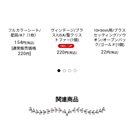
フルカラーシート/
ヴィンテージ/ブラ
10×5mm用/ブラス
星図/A7（1枚）
ス/USA/聖クリス
セッティング/ソウ
トファー(1個)
オン/オープンバッ
154
円
(税込)
ク/ゴールド(1個)
[
通常販売価格
:
22
220
円
円
220
]
(税込)
(税込)
円
関連商品