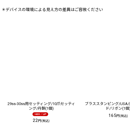
＊デバイスの環境による見え方の差異はご容赦ください
29ss-30ss用セッティング/10爪セッティ
ブラススタンピング/USA
ング/丹銅(1個)
ド/リボン(1個
165
円
(税込)
22
円
(税込)