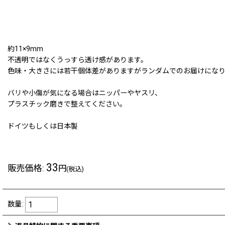
約11×9mm
不透明ではなくうっすら透け感があります。
色味・大きさには若干個体差がありますがランダムでのお届けにな
バリや小傷が気になる場合はニッパーやヤスリ、
プラスチック磨きで整えてください。
ドイツもしくは日本製
33
販売価格
:
円
(税込)
数量
: