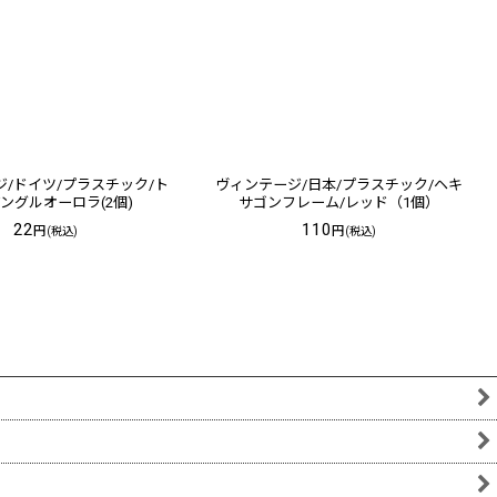
/ドイツ/プラスチック/ト
ヴィンテージ/日本/プラスチック/ヘキ
ングルオーロラ(2個)
サゴンフレーム/レッド（1個）
22
110
円
円
(税込)
(税込)