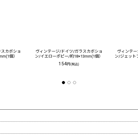
ラスカボショ
ヴィンテージ/ドイツ/ガラスカボショ
ヴィンテー
mm(1個）
ン/イエローポピー/約18×13mm(1個）
ン/ジェットブ
154
円
(税込)