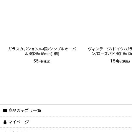
ガラスカボション/中国/シンプルオーバ
ヴィンテージ/ドイツ/ガ
ル/約25×18mm(1個)
ン/ローズバド/約18×13
55
154
円
円
(税込)
(税込)
商品カテゴリ一覧
マイページ