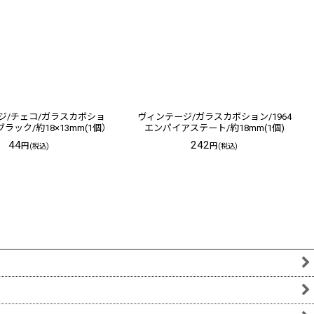
ジ/チェコ/ガラスカボショ
ヴィンテージ/ガラスカボション/1964
ラック/約18×13mm(1個）
エンパイアステート/約18mm(1個)
44
242
円
円
(税込)
(税込)