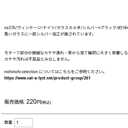
ns376/ヴィンテージ/ドイツ/ガラスカメオ/シルバー×ブラック/約18×
黒いガラスに一部シルバー加工が施されています。
モチーフ部分の微細なカケや潰れ・表から見て輪郭に大きく影響し
カケや汚れは不良品とみなしません。
nichinichi selection についてはこちらをご参照ください。
https://www.cat-a-lyst.net/product-group/261
220
販売価格
:
円
(税込)
数量
: