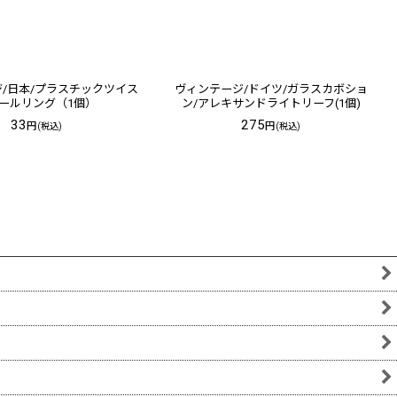
/日本/プラスチックツイス
ヴィンテージ/ドイツ/ガラスカボショ
ールリング（1個）
ン/アレキサンドライトリーフ(1個)
33
275
円
円
(税込)
(税込)