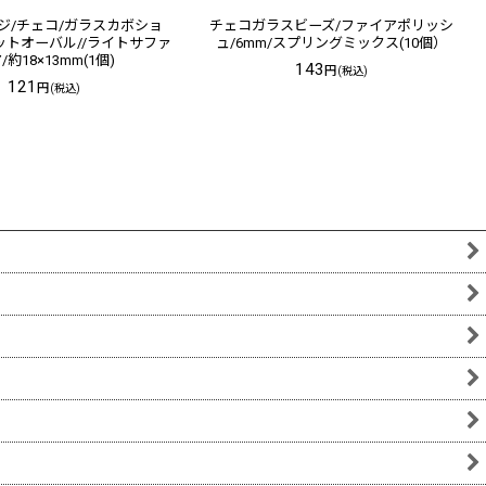
ジ/チェコ/ガラスカボショ
チェコガラスビーズ/ファイアポリッシ
ットオーバル//ライトサファ
ュ/6mm/スプリングミックス(10個）
/約18×13mm(1個)
143
円
(税込)
121
円
(税込)