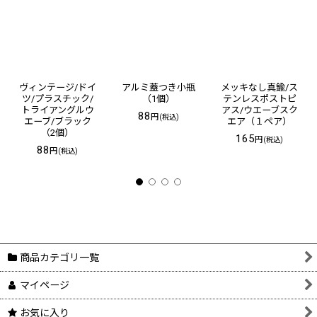
ヴィンテージ/ドイ
アルミ蓋つき小瓶
メッキなし真鍮/ス
ツ/プラスチック/
（1個）
テンレスポストピ
トライアングルウ
アス/ウエーブスク
88
円
(税込)
エーブ/ブラック
エア（１ペア）
（2個）
165
円
(税込)
88
円
(税込)
商品カテゴリ一覧
マイページ
お気に入り